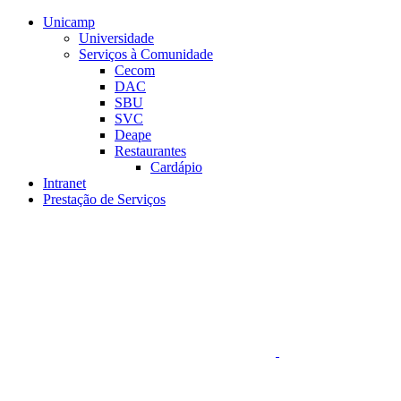
Conteúdo principal
Menu principal
Rodapé
Unicamp
Universidade
Serviços à Comunidade
Cecom
DAC
SBU
SVC
Deape
Restaurantes
Cardápio
Intranet
Prestação de Serviços
Aumentar fonte