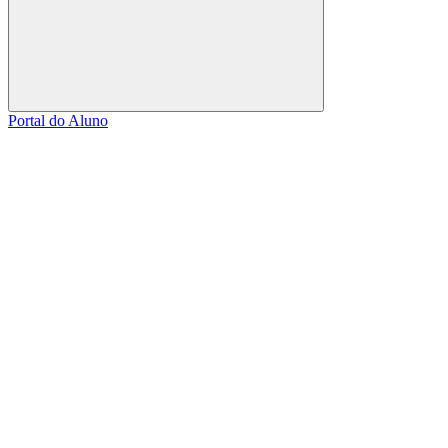
Buscar
Portal do Aluno
Link para o Facebook
Link para o Linkedin
Link para o Instagram