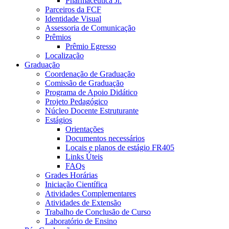
Pharmaceutica Jr.
Parceiros da FCF
Identidade Visual
Assessoria de Comunicação
Prêmios
Prêmio Egresso
Localização
Graduação
Coordenação de Graduação
Comissão de Graduação
Programa de Apoio Didático
Projeto Pedagógico
Núcleo Docente Estruturante
Estágios
Orientações
Documentos necessários
Locais e planos de estágio FR405
Links Úteis
FAQs
Grades Horárias
Iniciação Científica
Atividades Complementares
Atividades de Extensão
Trabalho de Conclusão de Curso
Laboratório de Ensino