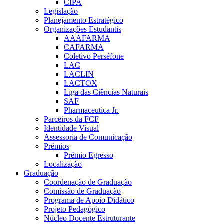
CIPA
Legislação
Planejamento Estratégico
Organizações Estudantis
AAAFARMA
CAFARMA
Coletivo Perséfone
LAC
LACLIN
LACTOX
Liga das Ciências Naturais
SAF
Pharmaceutica Jr.
Parceiros da FCF
Identidade Visual
Assessoria de Comunicação
Prêmios
Prêmio Egresso
Localização
Graduação
Coordenação de Graduação
Comissão de Graduação
Programa de Apoio Didático
Projeto Pedagógico
Núcleo Docente Estruturante