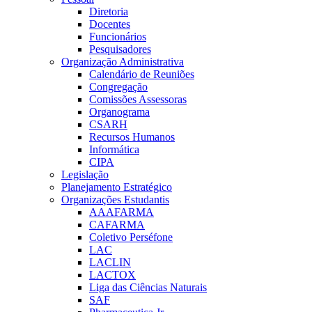
Diretoria
Docentes
Funcionários
Pesquisadores
Organização Administrativa
Calendário de Reuniões
Congregação
Comissões Assessoras
Organograma
CSARH
Recursos Humanos
Informática
CIPA
Legislação
Planejamento Estratégico
Organizações Estudantis
AAAFARMA
CAFARMA
Coletivo Perséfone
LAC
LACLIN
LACTOX
Liga das Ciências Naturais
SAF