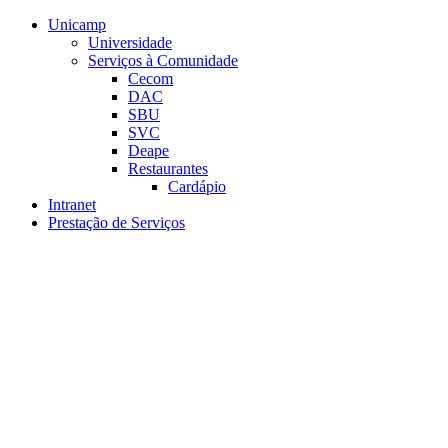
Conteúdo principal
Menu principal
Rodapé
Unicamp
Universidade
Serviços à Comunidade
Cecom
DAC
SBU
SVC
Deape
Restaurantes
Cardápio
Intranet
Prestação de Serviços
Aumentar fonte
Diminuir fonte