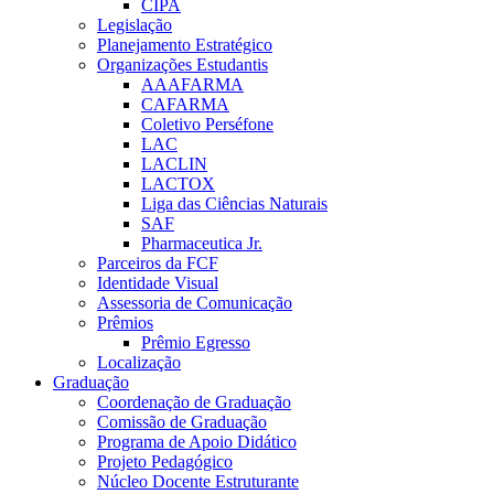
CIPA
Legislação
Planejamento Estratégico
Organizações Estudantis
AAAFARMA
CAFARMA
Coletivo Perséfone
LAC
LACLIN
LACTOX
Liga das Ciências Naturais
SAF
Pharmaceutica Jr.
Parceiros da FCF
Identidade Visual
Assessoria de Comunicação
Prêmios
Prêmio Egresso
Localização
Graduação
Coordenação de Graduação
Comissão de Graduação
Programa de Apoio Didático
Projeto Pedagógico
Núcleo Docente Estruturante