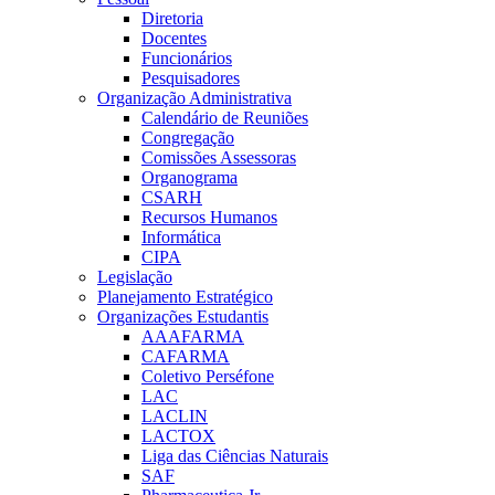
Diretoria
Docentes
Funcionários
Pesquisadores
Organização Administrativa
Calendário de Reuniões
Congregação
Comissões Assessoras
Organograma
CSARH
Recursos Humanos
Informática
CIPA
Legislação
Planejamento Estratégico
Organizações Estudantis
AAAFARMA
CAFARMA
Coletivo Perséfone
LAC
LACLIN
LACTOX
Liga das Ciências Naturais
SAF