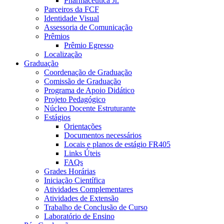
Pharmaceutica Jr.
Parceiros da FCF
Identidade Visual
Assessoria de Comunicação
Prêmios
Prêmio Egresso
Localização
Graduação
Coordenação de Graduação
Comissão de Graduação
Programa de Apoio Didático
Projeto Pedagógico
Núcleo Docente Estruturante
Estágios
Orientações
Documentos necessários
Locais e planos de estágio FR405
Links Úteis
FAQs
Grades Horárias
Iniciação Científica
Atividades Complementares
Atividades de Extensão
Trabalho de Conclusão de Curso
Laboratório de Ensino