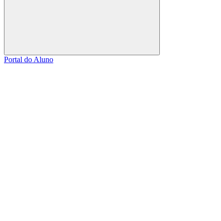
Buscar
Portal do Aluno
Link para o Facebook
Link para o Linkedin
Link para o Instagram