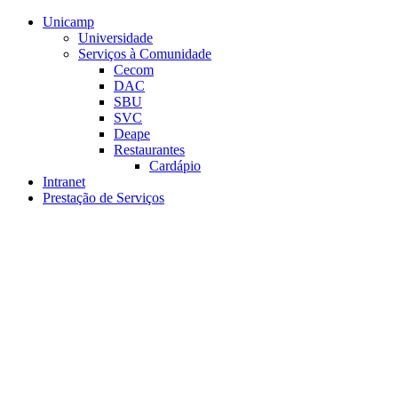
Conteúdo principal
Menu principal
Rodapé
Unicamp
Universidade
Serviços à Comunidade
Cecom
DAC
SBU
SVC
Deape
Restaurantes
Cardápio
Intranet
Prestação de Serviços
Aumentar fonte
Diminuir fonte