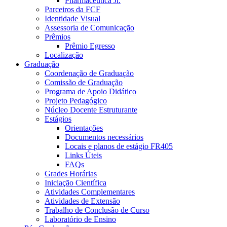
Pharmaceutica Jr.
Parceiros da FCF
Identidade Visual
Assessoria de Comunicação
Prêmios
Prêmio Egresso
Localização
Graduação
Coordenação de Graduação
Comissão de Graduação
Programa de Apoio Didático
Projeto Pedagógico
Núcleo Docente Estruturante
Estágios
Orientações
Documentos necessários
Locais e planos de estágio FR405
Links Úteis
FAQs
Grades Horárias
Iniciação Científica
Atividades Complementares
Atividades de Extensão
Trabalho de Conclusão de Curso
Laboratório de Ensino