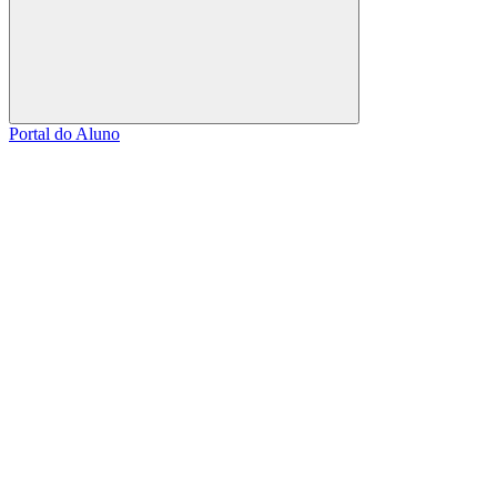
Buscar
Portal do Aluno
Link para o Facebook
Link para o Linkedin
Link para o Instagram