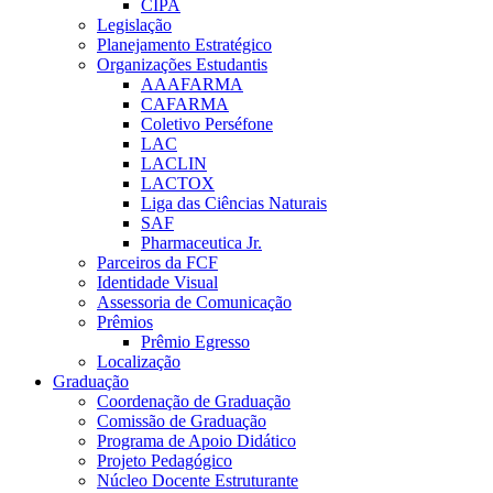
CIPA
Legislação
Planejamento Estratégico
Organizações Estudantis
AAAFARMA
CAFARMA
Coletivo Perséfone
LAC
LACLIN
LACTOX
Liga das Ciências Naturais
SAF
Pharmaceutica Jr.
Parceiros da FCF
Identidade Visual
Assessoria de Comunicação
Prêmios
Prêmio Egresso
Localização
Graduação
Coordenação de Graduação
Comissão de Graduação
Programa de Apoio Didático
Projeto Pedagógico
Núcleo Docente Estruturante