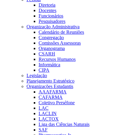
Diretoria
Docentes
Funcionários
Pesquisadores
Organização Administrativa
Calendário de Reuniões
Congregação
Comissões Assessoras
Organograma
CSARH
Recursos Humanos
Informática
CIPA
Legislação
Planejamento Estratégico
Organizações Estudantis
AAAFARMA
CAFARMA
Coletivo Perséfone
LAC
LACLIN
LACTOX
Liga das Ciências Naturais
SAF