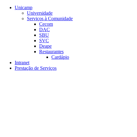
Conteúdo principal
Menu principal
Rodapé
Unicamp
Universidade
Serviços à Comunidade
Cecom
DAC
SBU
SVC
Deape
Restaurantes
Cardápio
Intranet
Prestação de Serviços
Aumentar fonte
Diminuir fonte