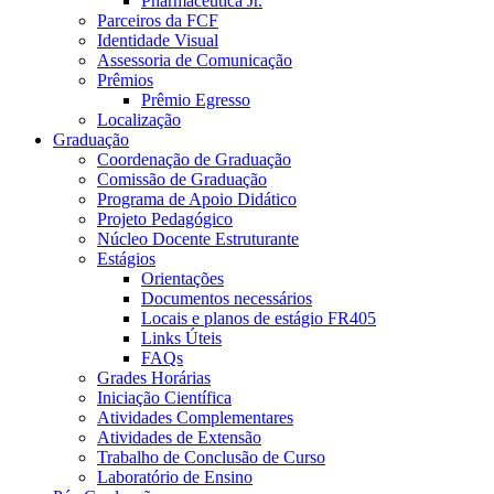
Pharmaceutica Jr.
Parceiros da FCF
Identidade Visual
Assessoria de Comunicação
Prêmios
Prêmio Egresso
Localização
Graduação
Coordenação de Graduação
Comissão de Graduação
Programa de Apoio Didático
Projeto Pedagógico
Núcleo Docente Estruturante
Estágios
Orientações
Documentos necessários
Locais e planos de estágio FR405
Links Úteis
FAQs
Grades Horárias
Iniciação Científica
Atividades Complementares
Atividades de Extensão
Trabalho de Conclusão de Curso
Laboratório de Ensino