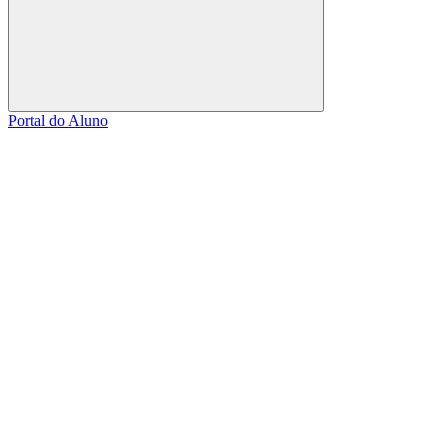
Buscar
Portal do Aluno
Link para o Facebook
Link para o Linkedin
Link para o Instagram