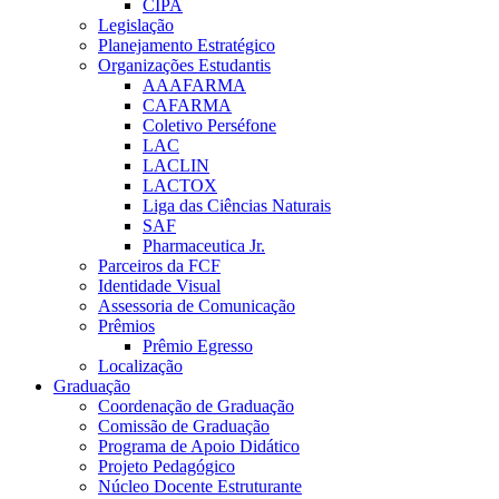
CIPA
Legislação
Planejamento Estratégico
Organizações Estudantis
AAAFARMA
CAFARMA
Coletivo Perséfone
LAC
LACLIN
LACTOX
Liga das Ciências Naturais
SAF
Pharmaceutica Jr.
Parceiros da FCF
Identidade Visual
Assessoria de Comunicação
Prêmios
Prêmio Egresso
Localização
Graduação
Coordenação de Graduação
Comissão de Graduação
Programa de Apoio Didático
Projeto Pedagógico
Núcleo Docente Estruturante