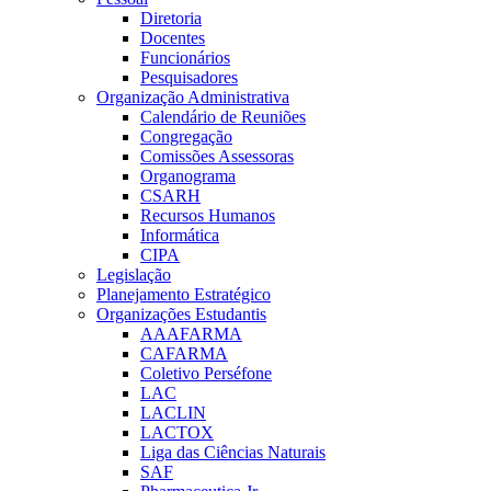
Diretoria
Docentes
Funcionários
Pesquisadores
Organização Administrativa
Calendário de Reuniões
Congregação
Comissões Assessoras
Organograma
CSARH
Recursos Humanos
Informática
CIPA
Legislação
Planejamento Estratégico
Organizações Estudantis
AAAFARMA
CAFARMA
Coletivo Perséfone
LAC
LACLIN
LACTOX
Liga das Ciências Naturais
SAF