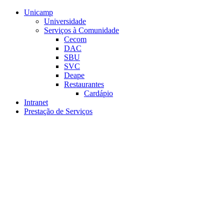
Conteúdo principal
Menu principal
Rodapé
Unicamp
Universidade
Serviços à Comunidade
Cecom
DAC
SBU
SVC
Deape
Restaurantes
Cardápio
Intranet
Prestação de Serviços
Aumentar fonte
Diminuir fonte