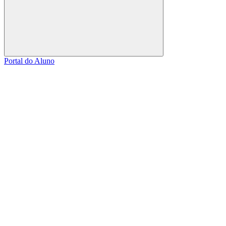
Buscar
Portal do Aluno
Link para o Facebook
Link para o Linkedin
Link para o Instagram