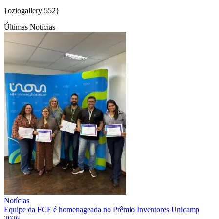
{oziogallery 552}
Últimas Notícias
Notícias
Equipe da FCF é homenageada no Prêmio Inventores Unicamp
2026