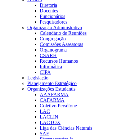
Diretoria
Docentes
Funcionários
Pesquisadores
Organização Administrativa
Calendário de Reuniões
Congregação
Comissões Assessoras
Organograma
CSARH
Recursos Humanos
Informática
CIPA
Legislação
Planejamento Estratégico
Organizações Estudantis
AAAFARMA
CAFARMA
Coletivo Perséfone
LAC
LACLIN
LACTOX
Liga das Ciências Naturais
SAF