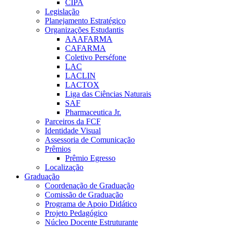
CIPA
Legislação
Planejamento Estratégico
Organizações Estudantis
AAAFARMA
CAFARMA
Coletivo Perséfone
LAC
LACLIN
LACTOX
Liga das Ciências Naturais
SAF
Pharmaceutica Jr.
Parceiros da FCF
Identidade Visual
Assessoria de Comunicação
Prêmios
Prêmio Egresso
Localização
Graduação
Coordenação de Graduação
Comissão de Graduação
Programa de Apoio Didático
Projeto Pedagógico
Núcleo Docente Estruturante