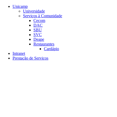
Conteúdo principal
Menu principal
Rodapé
Unicamp
Universidade
Serviços à Comunidade
Cecom
DAC
SBU
SVC
Deape
Restaurantes
Cardápio
Intranet
Prestação de Serviços
Aumentar fonte
Diminuir fonte