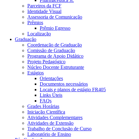
Pharmaceutica Jr.
Parceiros da FCF
Identidade Visual
Assessoria de Comunicação
Prêmios
Prêmio Egresso
Localização
Graduação
Coordenação de Graduação
Comissão de Graduação
Programa de Apoio Didático
Projeto Pedagógico
Núcleo Docente Estruturante
Estágios
Orientações
Documentos necessários
Locais e planos de estágio FR405
Links Úteis
FAQs
Grades Horárias
Iniciação Científica
Atividades Complementares
Atividades de Extensão
Trabalho de Conclusão de Curso
Laboratório de Ensino