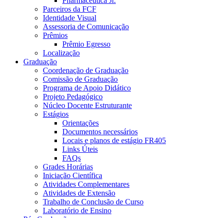
Pharmaceutica Jr.
Parceiros da FCF
Identidade Visual
Assessoria de Comunicação
Prêmios
Prêmio Egresso
Localização
Graduação
Coordenação de Graduação
Comissão de Graduação
Programa de Apoio Didático
Projeto Pedagógico
Núcleo Docente Estruturante
Estágios
Orientações
Documentos necessários
Locais e planos de estágio FR405
Links Úteis
FAQs
Grades Horárias
Iniciação Científica
Atividades Complementares
Atividades de Extensão
Trabalho de Conclusão de Curso
Laboratório de Ensino