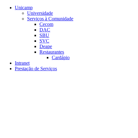
Conteúdo principal
Menu principal
Rodapé
Unicamp
Universidade
Serviços à Comunidade
Cecom
DAC
SBU
SVC
Deape
Restaurantes
Cardápio
Intranet
Prestação de Serviços
Aumentar fonte
Diminuir fonte