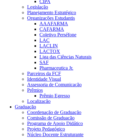
CIPA
Legislação
Planejamento Estratégico
Organizações Estudantis
AAAFARMA
CAFARMA
Coletivo Perséfone
LAC
LACLIN
LACTOX
Liga das Ciências Naturais
SAF
Pharmaceutica Jr.
Parceiros da FCF
Identidade Visual
Assessoria de Comunicação
Prêmios
Prêmio Egresso
Localização
Graduação
Coordenação de Graduação
Comissão de Graduação
Programa de Apoio Didático
Projeto Pedagógico
Núcleo Docente Estruturante