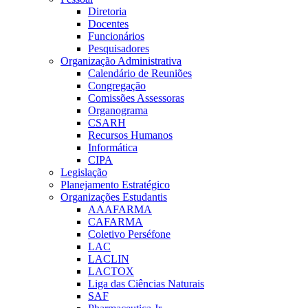
Diretoria
Docentes
Funcionários
Pesquisadores
Organização Administrativa
Calendário de Reuniões
Congregação
Comissões Assessoras
Organograma
CSARH
Recursos Humanos
Informática
CIPA
Legislação
Planejamento Estratégico
Organizações Estudantis
AAAFARMA
CAFARMA
Coletivo Perséfone
LAC
LACLIN
LACTOX
Liga das Ciências Naturais
SAF