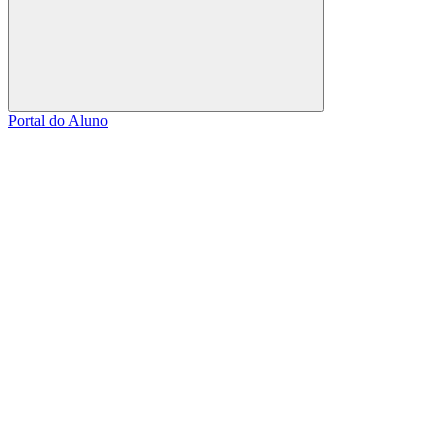
Buscar
Portal do Aluno
Link para o Facebook
Link para o Linkedin
Link para o Instagram