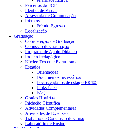
Pharmaceutica Jr.
Parceiros da FCF
Identidade Visual
Assessoria de Comunicação
Prêmios
Prêmio Egresso
Localização
Graduação
Coordenação de Graduação
Comissão de Graduação
Programa de Apoio Didático
Projeto Pedagógico
Núcleo Docente Estruturante
Estágios
Orientações
Documentos necessários
Locais e planos de estágio FR405
Links Úteis
FAQs
Grades Horárias
Iniciação Científica
Atividades Complementares
Atividades de Extensão
Trabalho de Conclusão de Curso
Laboratório de Ensino