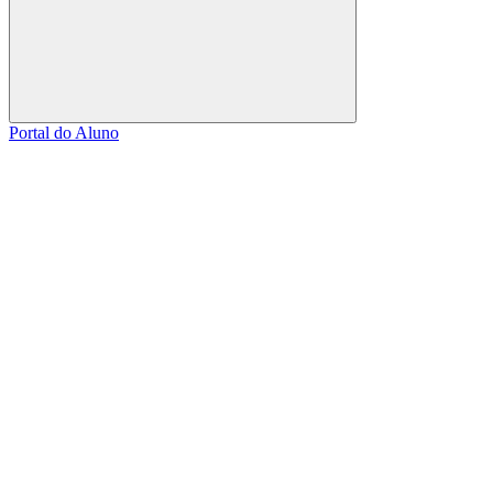
Buscar
Portal do Aluno
Link para o Facebook
Link para o Linkedin
Link para o Instagram