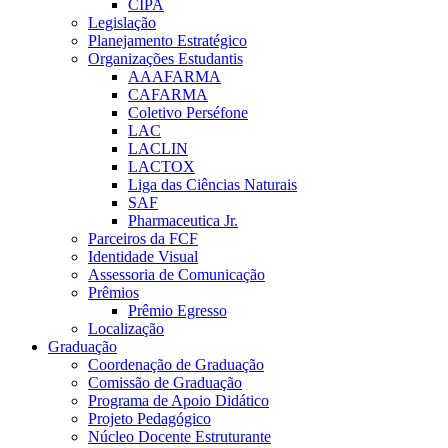
CIPA
Legislação
Planejamento Estratégico
Organizações Estudantis
AAAFARMA
CAFARMA
Coletivo Perséfone
LAC
LACLIN
LACTOX
Liga das Ciências Naturais
SAF
Pharmaceutica Jr.
Parceiros da FCF
Identidade Visual
Assessoria de Comunicação
Prêmios
Prêmio Egresso
Localização
Graduação
Coordenação de Graduação
Comissão de Graduação
Programa de Apoio Didático
Projeto Pedagógico
Núcleo Docente Estruturante