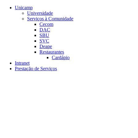
Conteúdo principal
Menu principal
Rodapé
Unicamp
Universidade
Serviços à Comunidade
Cecom
DAC
SBU
SVC
Deape
Restaurantes
Cardápio
Intranet
Prestação de Serviços
Aumentar fonte
Diminuir fonte