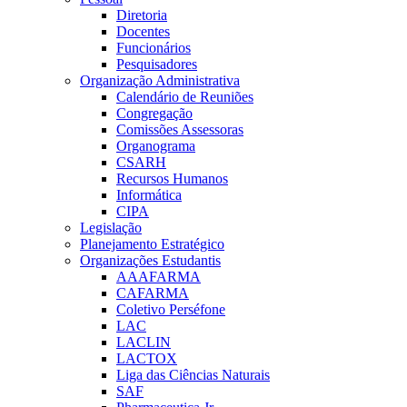
Diretoria
Docentes
Funcionários
Pesquisadores
Organização Administrativa
Calendário de Reuniões
Congregação
Comissões Assessoras
Organograma
CSARH
Recursos Humanos
Informática
CIPA
Legislação
Planejamento Estratégico
Organizações Estudantis
AAAFARMA
CAFARMA
Coletivo Perséfone
LAC
LACLIN
LACTOX
Liga das Ciências Naturais
SAF