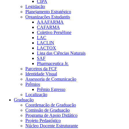
CIPA
Legislação
Planejamento Estratégico
Organizações Estudantis
AAAFARMA
CAFARMA
Coletivo Perséfone
LAC
LACLIN
LACTOX
Liga das Ciências Naturais
SAF
Pharmaceutica Jr.
Parceiros da FCF
Identidade Visual
Assessoria de Comunicação
Prêmios
Prêmio Egresso
Localização
Graduação
Coordenação de Graduação
Comissão de Graduação
Programa de Apoio Didático
Projeto Pedagógico
Núcleo Docente Estruturante