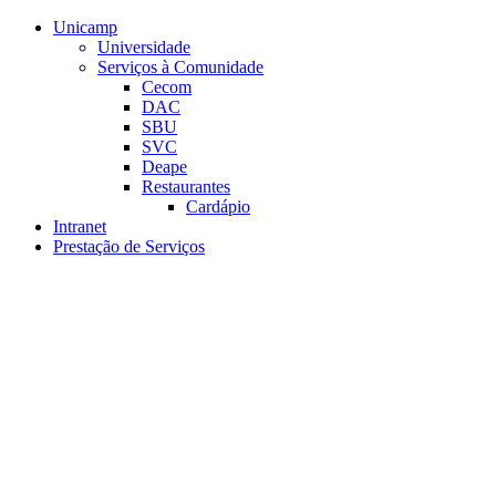
Conteúdo principal
Menu principal
Rodapé
Unicamp
Universidade
Serviços à Comunidade
Cecom
DAC
SBU
SVC
Deape
Restaurantes
Cardápio
Intranet
Prestação de Serviços
Aumentar fonte
Diminuir fonte