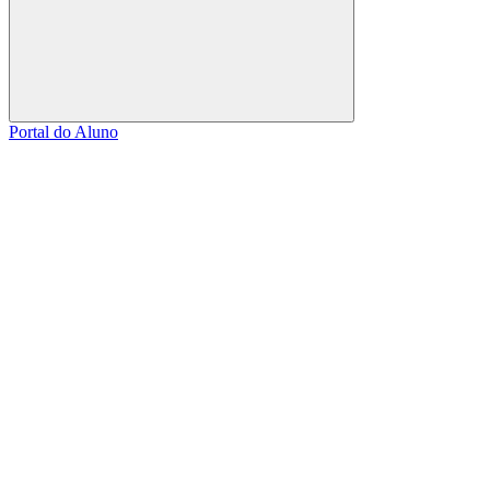
Buscar
Portal do Aluno
Link para o Facebook
Link para o Linkedin
Link para o Instagram