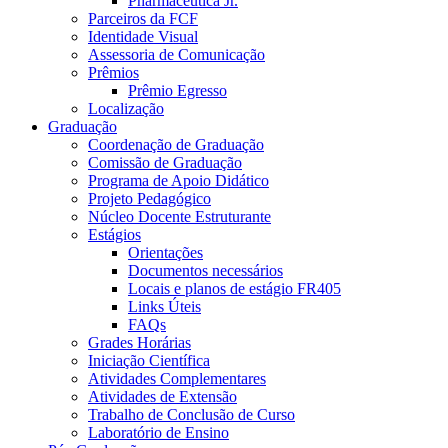
Pharmaceutica Jr.
Parceiros da FCF
Identidade Visual
Assessoria de Comunicação
Prêmios
Prêmio Egresso
Localização
Graduação
Coordenação de Graduação
Comissão de Graduação
Programa de Apoio Didático
Projeto Pedagógico
Núcleo Docente Estruturante
Estágios
Orientações
Documentos necessários
Locais e planos de estágio FR405
Links Úteis
FAQs
Grades Horárias
Iniciação Científica
Atividades Complementares
Atividades de Extensão
Trabalho de Conclusão de Curso
Laboratório de Ensino