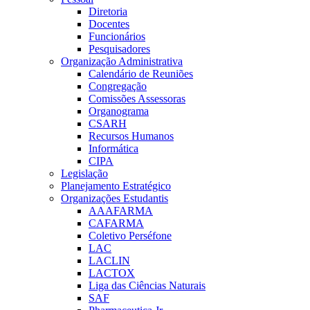
Diretoria
Docentes
Funcionários
Pesquisadores
Organização Administrativa
Calendário de Reuniões
Congregação
Comissões Assessoras
Organograma
CSARH
Recursos Humanos
Informática
CIPA
Legislação
Planejamento Estratégico
Organizações Estudantis
AAAFARMA
CAFARMA
Coletivo Perséfone
LAC
LACLIN
LACTOX
Liga das Ciências Naturais
SAF