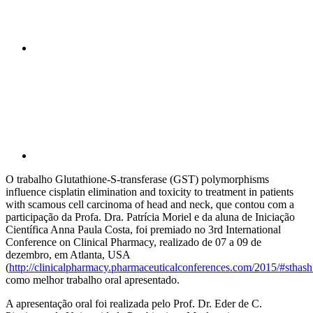
Compartilhar p
O trabalho Glutathione-S-transferase (GST) polymorphisms
influence cisplatin elimination and toxicity to treatment in patients
with scamous cell carcinoma of head and neck, que contou com a
participação da Profa. Dra. Patrícia Moriel e da aluna de Iniciação
Científica Anna Paula Costa, foi premiado no 3rd International
Conference on Clinical Pharmacy, realizado de 07 a 09 de
dezembro, em Atlanta, USA
(
http://clinicalpharmacy.pharmaceuticalconferences.com/2015/#sthas
como melhor trabalho oral apresentado.
A apresentação oral foi realizada pelo Prof. Dr. Eder de C.