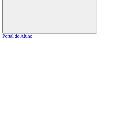
Buscar
Portal do Aluno
Link para o Facebook
Link para o Linkedin
Link para o Instagram