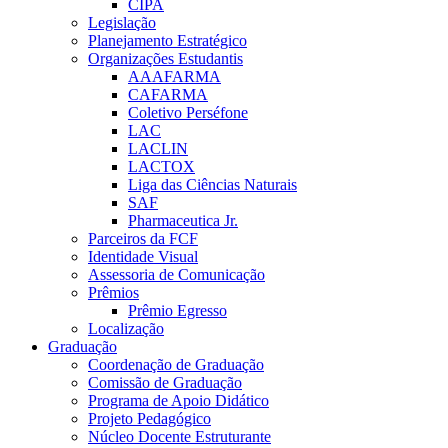
CIPA
Legislação
Planejamento Estratégico
Organizações Estudantis
AAAFARMA
CAFARMA
Coletivo Perséfone
LAC
LACLIN
LACTOX
Liga das Ciências Naturais
SAF
Pharmaceutica Jr.
Parceiros da FCF
Identidade Visual
Assessoria de Comunicação
Prêmios
Prêmio Egresso
Localização
Graduação
Coordenação de Graduação
Comissão de Graduação
Programa de Apoio Didático
Projeto Pedagógico
Núcleo Docente Estruturante