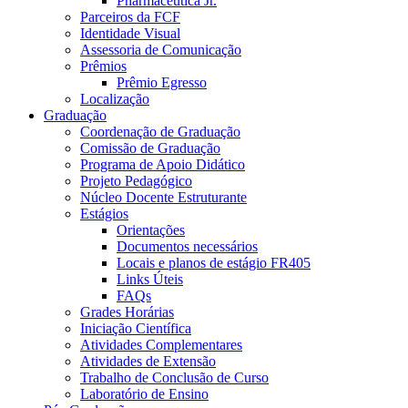
Pharmaceutica Jr.
Parceiros da FCF
Identidade Visual
Assessoria de Comunicação
Prêmios
Prêmio Egresso
Localização
Graduação
Coordenação de Graduação
Comissão de Graduação
Programa de Apoio Didático
Projeto Pedagógico
Núcleo Docente Estruturante
Estágios
Orientações
Documentos necessários
Locais e planos de estágio FR405
Links Úteis
FAQs
Grades Horárias
Iniciação Científica
Atividades Complementares
Atividades de Extensão
Trabalho de Conclusão de Curso
Laboratório de Ensino