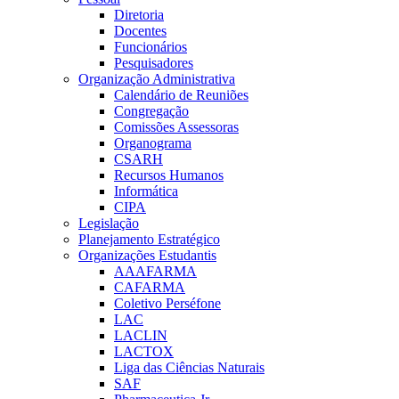
Diretoria
Docentes
Funcionários
Pesquisadores
Organização Administrativa
Calendário de Reuniões
Congregação
Comissões Assessoras
Organograma
CSARH
Recursos Humanos
Informática
CIPA
Legislação
Planejamento Estratégico
Organizações Estudantis
AAAFARMA
CAFARMA
Coletivo Perséfone
LAC
LACLIN
LACTOX
Liga das Ciências Naturais
SAF