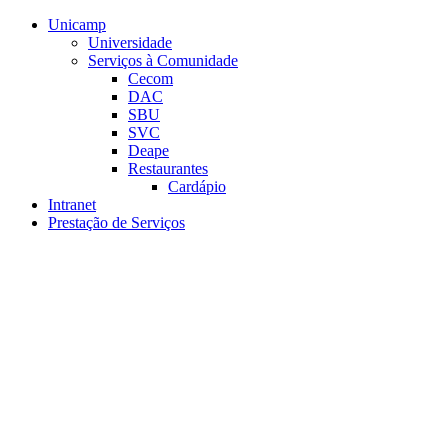
Conteúdo principal
Menu principal
Rodapé
Unicamp
Universidade
Serviços à Comunidade
Cecom
DAC
SBU
SVC
Deape
Restaurantes
Cardápio
Intranet
Prestação de Serviços
Aumentar fonte
Diminuir fonte